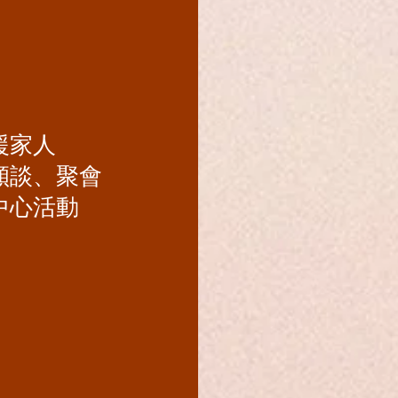
援家人
傾談、聚會
中心活動