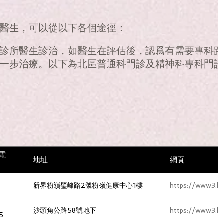
醫生，可以從以下各個途徑：
診所醫生診治，如醫生在評估後，認爲有需要專科
一步治療。以下為北區普通科門診及精神科專科門
電
地址
網頁
新界粉嶺璧峰路2號粉嶺健康中心1樓
https://www3.
2
沙頭角公路58號地下
https://www3.
5