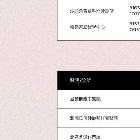
3165
沙頭角普通科門診診所
精神科專科門診
107
3157
粉嶺家庭醫學中心
093
醫院/診所
威爾斯親王醫院
2. 可直接預約看私家精神
雅麗氏何妙齡那打素醫院
按此 -
https://www.hkcpsych.
北區普通科門診