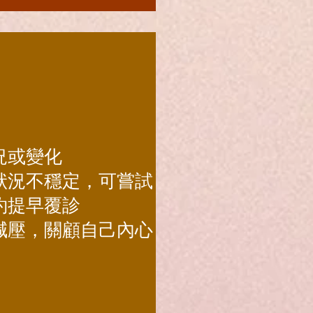
況或變化
狀況不穩定，可嘗試
約提早覆診
減壓，關顧自己內心