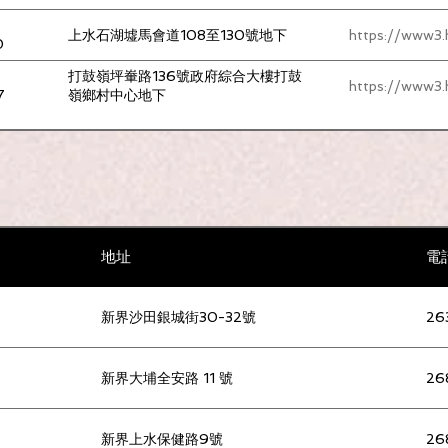
上水石湖墟馬會道108至130號地下
https://www3.
0
打鼓嶺坪輋路136號政府綜合大樓打鼓
https://www3.
7
嶺鄉村中心地下
地址
電
新界沙田銀城街30-32號
26
科專科醫生，作精神評估及治療。按此 可了解香港
新界大埔全安路 11 號
26
org.hk/index.php?lang=tw&Itemid=465
新界上水保健路9號
26