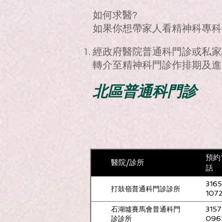
如何求醫?
如果你想帶家人看精神科專科
經政府醫院普通科門診或私家
轉介至精神科門診作排期及進
北區普通科門診
預約
醫院/診所
話
3165
打鼓嶺普通科門診診所
107
石湖墟賽馬會普通科門
3157
診診所
096