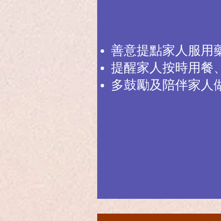
善意提點家人服用
提醒家人按時用餐
多鼓勵及陪伴家人