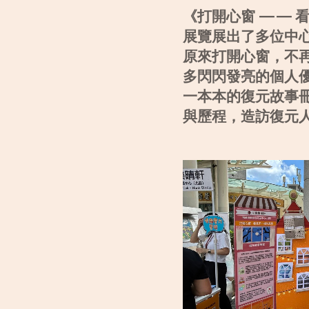
《打開心窗 —— 
展覽展出了多位中
原來打開心窗，不
多閃閃發亮的個人
一本本的復元故事
與歷程，造訪復元