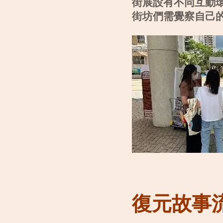
街展設有不同互動
街坊們需覺察自己
復元故事