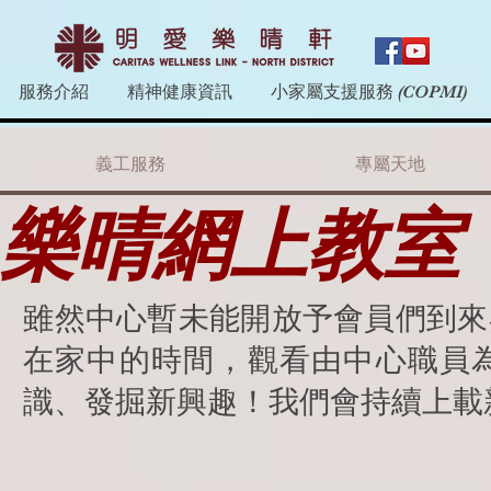
服務介紹
精神健康資訊
小家屬支援服務 (COPMI)
義工服務
專屬天地
樂晴網上教室
​雖然中心暫未能開放予會員們到
在家中的時間，
觀看由中心職員
識、發掘新興趣！我們會持續上載