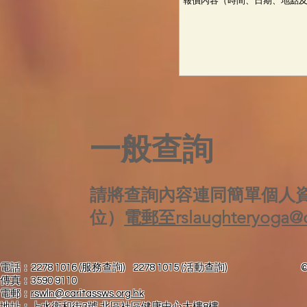
一般查詢
請將查詢內容連同簡單個人
位）
電郵至rslaughteryoga@ca
電話：2278 1016 (服務查詢) 2278 1015 (活動查詢) © 2025by 
傳真：3590 911
電郵：
rswln@caritassws.org.hk
地址：上水衛和街3號 北區社區健